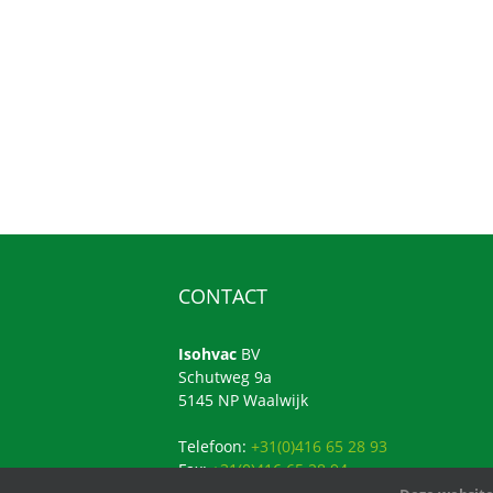
CONTACT
Isohvac
BV
Schutweg 9a
5145 NP Waalwijk
Telefoon:
+31(0)416 65 28 93
Fax:
+31(0)416 65 28 94
E-mail:
info@isohvacbv.nl