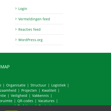
Login
Vermeldingen feed
Reacties feed
WordPress.org
EMAP
e
Organisatie
Structuur
Logistiek
zaamheid
Projecten
Kwaliteit
ntie
Veiligheid
Vakkennis
ruimte
QR-codes
Vacatures
nemers
Bedrijven
Contact